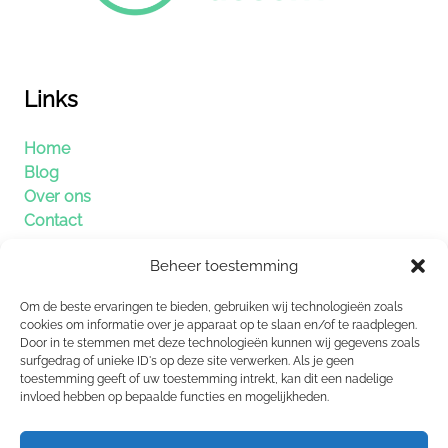
Links
Home
Blog
Over ons
Contact
Beheer toestemming
Categorieën
Om de beste ervaringen te bieden, gebruiken wij technologieën zoals
Algemeen
cookies om informatie over je apparaat op te slaan en/of te raadplegen.
Door in te stemmen met deze technologieën kunnen wij gegevens zoals
Duurzaamheid
surfgedrag of unieke ID's op deze site verwerken. Als je geen
Eten en drinken
toestemming geeft of uw toestemming intrekt, kan dit een nadelige
Lifestyle
invloed hebben op bepaalde functies en mogelijkheden.
Verzorging
Wonen