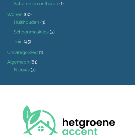
Scheren en ontharen
(1)
Wonen
(60)
Huishouden
(3)
Schoonmaaktips
(3)
Tuin
(45)
Uncategorized
(1)
Algemeen
(81)
Nieuws
(7)