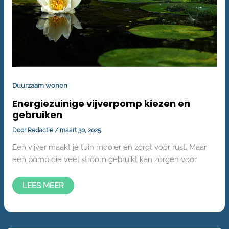
Duurzaam wonen
Energiezuinige vijverpomp kiezen en
gebruiken
Door
Redactie
/
maart 30, 2025
Een vijver maakt je tuin mooier en zorgt voor rust. Maar
een pomp die veel stroom gebruikt kan zorgen voor
LEES MEER