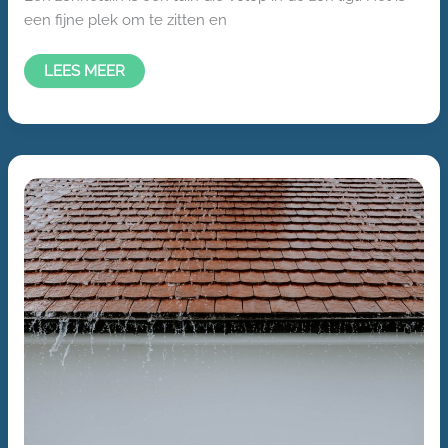
een fijne plek om te zitten en
LEES MEER
REGENWATER
HERGEBRUIKEN
IN
DE
TUIN