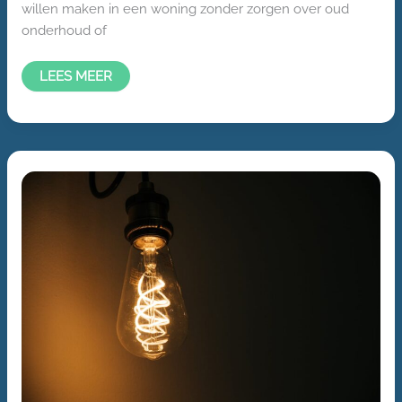
willen maken in een woning zonder zorgen over oud
onderhoud of
LEES MEER
DUURZAME
VERLICHTING:
EEN
SLIMME
KEUZE
VOOR
MENS
EN
MILIEU