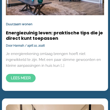
Duurzaam wonen
Energiezuinig leven: praktische tips die je
direct kunt toepassen
Door
Hannah
/
april 10, 2026
Je energierekening omlaag brengen hoeft niet
ingewikkeld te zijn. Met een paar slimme gewoonten en
kleine aanpassingen in huis kun […]
LEES MEER
NIEUWBOUW
WONEN
MET