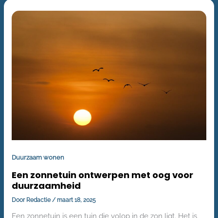
EEN
ZONNETUIN
ONTWERPEN
MET
OOG
VOOR
DUURZAAMHEID
Duurzaam wonen
Een zonnetuin ontwerpen met oog voor
duurzaamheid
Door
Redactie
/
maart 18, 2025
Een zonnetuin is een tuin die volop in de zon ligt. Het is