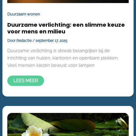
Duurzaam wonen
Duurzame verlichting: een slimme keuze
voor mens en milieu
Door
Redactie
/
september 17, 2025
Duurzame verlichting is steeds belangrijker bij de
inrichting van huizen, kantoren en openbare plekken.
Veel mensen kiezen bewust voor lampen
LEES MEER
ENERGIEZUINIGE
VIJVERPOMP
KIEZEN
EN
GEBRUIKEN