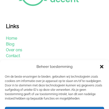
Links
Home
Blog
Over ons
Contact
Beheer toestemming
Categorieën
Om de beste ervaringen te bieden, gebruiken wij technologieën zoals
Algemeen
cookies om informatie over je apparaat op te slaan en/of te raadplegen.
Door in te stemmen met deze technologieën kunnen wij gegevens zoals
Duurzaamheid
surfgedrag of unieke ID's op deze site verwerken. Als je geen
Eten en drinken
toestemming geeft of uw toestemming intrekt, kan dit een nadelige
Lifestyle
invloed hebben op bepaalde functies en mogelijkheden.
Verzorging