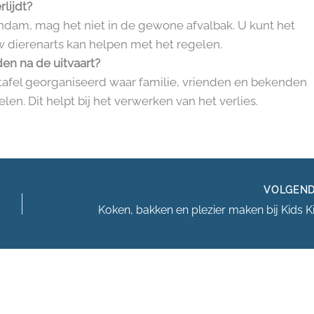
lijdt?
endam, mag het niet in de gewone afvalbak. U kunt het
 dierenarts kan helpen met het regelen.
n na de uitvaart?
etafel georganiseerd waar familie, vrienden en bekenden
en. Dit helpt bij het verwerken van het verlies.
VOLGEN