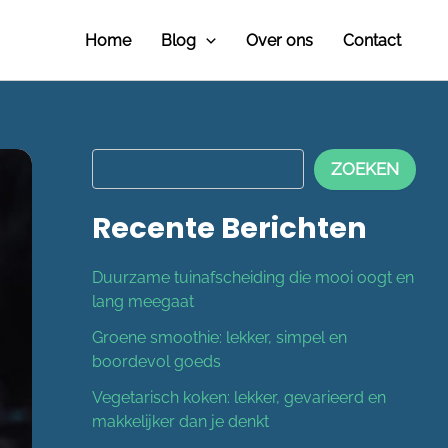
Z
O
Home
Blog
Over ons
Contact
E
K
E
N
ZOEKEN
Recente Berichten
Duurzame tuinafscheiding die mooi oogt en
lang meegaat
Groene smoothie: lekker, simpel en
boordevol goeds
Vegetarisch koken: lekker, gevarieerd en
makkelijker dan je denkt