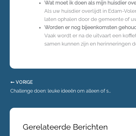
Wat moet ik doen als mijn huisdier over
Als uw huisdier overlijdt in Edam-Vol
laten ophalen door de gemeente of uw
Worden er nog bijeenkomsten gehoude
Vaak wordt er na de uitvaart een koffi
samen kunnen zijn en herinneringen del
VORIGE
Challenge doen: leuke ideeën om alleen of samen te proberen
Gerelateerde Berichten