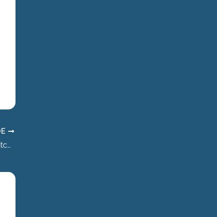
DE
Koken, bakken en plezier maken bij Kids Kitchen Volendam