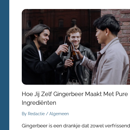
Hoe Jij Zelf Gingerbeer Maakt Met Pure
Ingrediënten
By
Redactie
/
Algemeen
Gingerbeer is een drankje dat zowel verfrissen