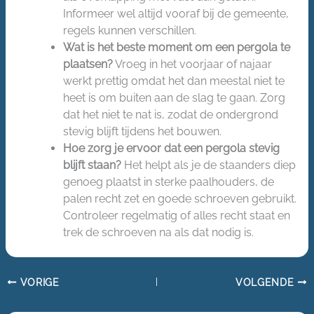
Informeer wel altijd vooraf bij de gemeente,
regels kunnen verschillen.
Wat is het beste moment om een pergola te
plaatsen?
Vroeg in het voorjaar of najaar
werkt prettig omdat het dan meestal niet te
heet is om buiten aan de slag te gaan. Zorg
dat het niet te nat is, zodat de ondergrond
stevig blijft tijdens het bouwen.
Hoe zorg je ervoor dat een pergola stevig
blijft staan?
Het helpt als je de staanders diep
genoeg plaatst in sterke paalhouders, de
palen recht zet en goede schroeven gebruikt.
Controleer regelmatig of alles recht staat en
trek de schroeven na als dat nodig is.
VORIGE
VOLGENDE