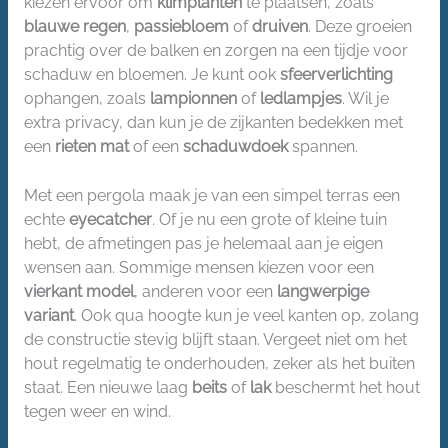
kiezen ervoor om
klimplanten
te plaatsen, zoals
blauwe regen
,
passiebloem
of
druiven
. Deze groeien
prachtig over de balken en zorgen na een tijdje voor
schaduw en bloemen. Je kunt ook
sfeerverlichting
ophangen, zoals
lampionnen
of
ledlampjes
. Wil je
extra privacy, dan kun je de zijkanten bedekken met
een
rieten mat
of een
schaduwdoek
spannen.
Met een pergola maak je van een simpel terras een
echte
eyecatcher
. Of je nu een grote of kleine tuin
hebt, de afmetingen pas je helemaal aan je eigen
wensen aan. Sommige mensen kiezen voor een
vierkant model
, anderen voor een
langwerpige
variant
. Ook qua hoogte kun je veel kanten op, zolang
de constructie stevig blijft staan. Vergeet niet om het
hout regelmatig te onderhouden, zeker als het buiten
staat. Een nieuwe laag
beits
of
lak
beschermt het hout
tegen weer en wind.