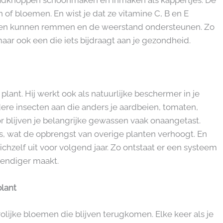
zaadknoppen schoonmaken en inmaken als kappertjes. De
f bloemen. En wist je dat ze vitamine C, B en E
ingen kunnen remmen en de weerstand ondersteunen. Zo
maar ook een die iets bijdraagt aan je gezondheid.
 plant. Hij werkt ook als natuurlijke beschermer in je
ndere insecten aan die anders je aardbeien, tomaten,
blijven je belangrijke gewassen vaak onaangetast.
ders, wat de opbrengst van overige planten verhoogt. En
 zichzelf uit voor volgend jaar. Zo ontstaat er een systeem
evendiger maakt.
plant
vrolijke bloemen die blijven terugkomen. Elke keer als je