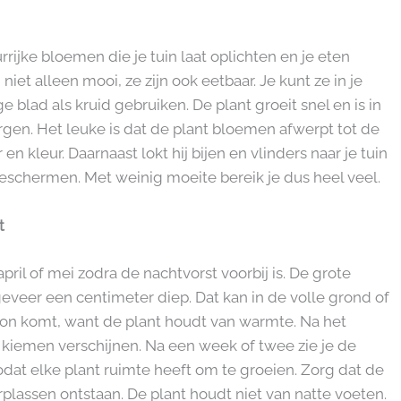
rrijke bloemen die je tuin laat oplichten en je eten
 niet alleen mooi, ze zijn ook eetbaar. Je kunt ze in je
e blad als kruid gebruiken. De plant groeit snel en is in
rgen. Het leuke is dat de plant bloemen afwerpt tot de
 en kleur. Daarnaast lokt hij bijen en vlinders naar je tuin
beschermen. Met weinig moeite bereik je dus heel veel.
t
april of mei zodra de nachtvorst voorbij is. De grote
eveer een centimeter diep. Dat kan in de volle grond of
 zon komt, want de plant houdt van warmte. Na het
e kiemen verschijnen. Na een week of twee zie je de
odat elke plant ruimte heeft om te groeien. Zorg dat de
erplassen ontstaan. De plant houdt niet van natte voeten.