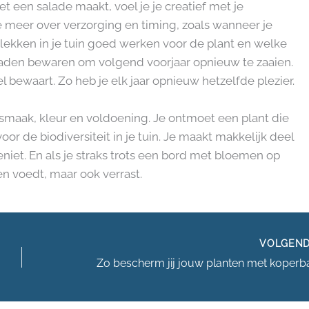
 net een salade maakt, voel je je creatief met je
 meer over verzorging en timing, zoals wanneer je
lekken in je tuin goed werken voor de plant en welke
e zaden bewaren om volgend voorjaar opnieuw te zaaien.
l bewaart. Zo heb je elk jaar opnieuw hetzelfde plezier.
smaak, kleur en voldoening. Je ontmoet een plant die
oor de biodiversiteit in je tuin. Je maakt makkelijk deel
eniet. En als je straks trots een bord met bloemen op
een voedt, maar ook verrast.
VOLGEN