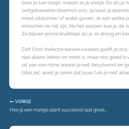
door je tuin loopt, maken ze je vrolijk. En als je
zelfgekweekte bloemen erin. Je leert al doende
moet uitdunnen of water geven. Je ziet welke p
misschien te nat zijn. Na het seizoen kun je d
Ze blijven prima bruikbaar als je ze droog en koe
Zelf Oost-Indische kersen kweken geeft je dus 
niet alleen lekker en mooi is, maar ook goed is v
uit van een ritme waarin je eet, beschermt en g
tafel zet, weet je zeker dat jouw tuin je niet all
VORIGE
Hoe jij een mango plant succesvol laat groeien